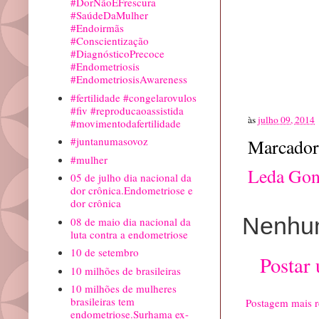
#DorNãoÉFrescura
#SaúdeDaMulher
#Endoirmãs
#Conscientização
#DiagnósticoPrecoce
#Endometriosis
#EndometriosisAwareness
#fertilidade #congelarovulos
#fiv #reproducaoassistida
às
julho 09, 2014
#movimentodafertilidade
#juntanumasovoz
Marcador
#mulher
Leda Gon
05 de julho dia nacional da
dor crônica.Endometriose e
dor crônica
Nenhum
08 de maio dia nacional da
luta contra a endometriose
10 de setembro
Postar
10 milhões de brasileiras
10 milhões de mulheres
brasileiras tem
Postagem mais r
endometriose.Surhama ex-