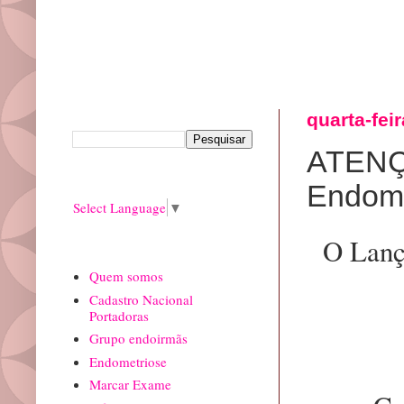
Pesquisar este blog
quarta-feir
ATENÇÃ
Translate
Endome
Select Language
▼
O Lanç
paginas
Quem somos
Cadastro Nacional
Portadoras
Grupo endoirmãs
Endometriose
Marcar Exame