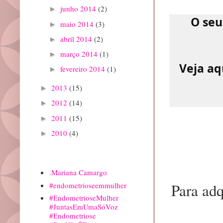
junho 2014
(2)
►
O seu
maio 2014
(3)
►
abril 2014
(2)
►
março 2014
(1)
►
Veja aq
fevereiro 2014
(1)
►
2013
(15)
►
2012
(14)
►
2011
(15)
►
2010
(4)
►
Marcadores
.Mariana Camargo
Para adq
#endometrioseemmulher
#EndometrioseMulher
#JuntasEmUmaSóVoz
#Endometriose