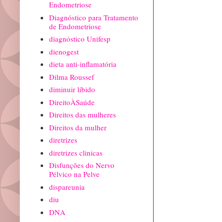
Endometriose
Diagnóstico para Tratamento
de Endometriose
diagnóstico Unifesp
dienogest
dieta anti-inflamatória
Dilma Roussef
diminuir líbido
DireitoÀSaúde
Direitos das mulheres
Direitos da mulher
diretrizes
diretrizes clinicas
Disfunções do Nervo
Pélvico na Pelve
dispareunia
diu
DNA