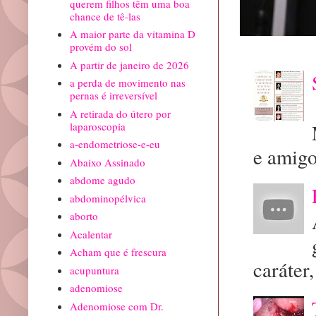
querem filhos têm uma boa
chance de tê-las
A maior parte da vitamina D
provém do sol
A partir de janeiro de 2026
a perda de movimento nas
pernas é irreversível
A retirada do útero por
laparoscopia
a-endometriose-e-eu
e amigo
Abaixo Assinado
abdome agudo
abdominopélvica
aborto
Acalentar
Acham que é frescura
caráter, 
acupuntura
adenomiose
Adenomiose com Dr.