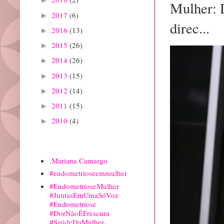
Mulher: 
2017
(6)
►
direc...
2016
(13)
►
2015
(26)
►
2014
(26)
►
2013
(15)
►
2012
(14)
►
2011
(15)
►
2010
(4)
►
Marcadores
.Mariana Camargo
#endometrioseemmulher
#EndometrioseMulher
#JuntasEmUmaSóVoz
#Endometriose
#DorNãoÉFrescura
#SaúdeDaMulher