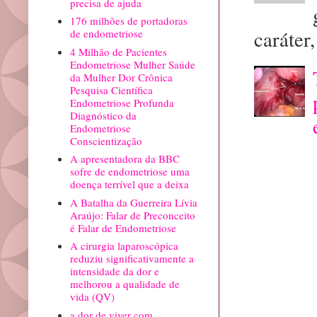
precisa de ajuda
176 milhões de portadoras
caráter, 
de endometriose
4 Milhão de Pacientes
Endometriose Mulher Saúde
da Mulher Dor Crônica
Pesquisa Científica
Endometriose Profunda
Diagnóstico da
Endometriose
Conscientização
A apresentadora da BBC
sofre de endometriose uma
doença terrível que a deixa
A Batalha da Guerreira Lívia
Araújo: Falar de Preconceito
é Falar de Endometriose
A cirurgia laparoscópica
reduziu significativamente a
intensidade da dor e
melhorou a qualidade de
vida (QV)
a dor de viver com