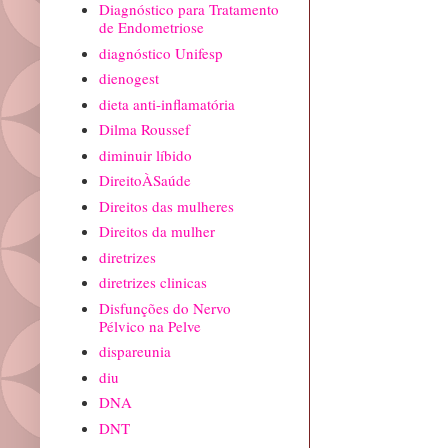
Diagnóstico para Tratamento
de Endometriose
diagnóstico Unifesp
dienogest
dieta anti-inflamatória
Dilma Roussef
diminuir líbido
DireitoÀSaúde
Direitos das mulheres
Direitos da mulher
diretrizes
diretrizes clinicas
Disfunções do Nervo
Pélvico na Pelve
dispareunia
diu
DNA
DNT