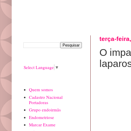
Pesquisar este blog
terça-feir
O impa
Translate
laparo
Select Language
▼
paginas
Quem somos
Cadastro Nacional
Portadoras
Grupo endoirmãs
Endometriose
Marcar Exame