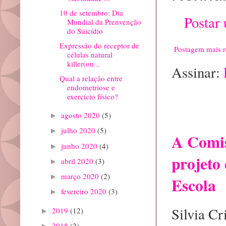
10 de setembro: Dia
Postar
Mundial da Prenvenção
do Suicídio
Expressão do receptor de
Postagem mais r
células natural
killer(ou...
Assinar:
Qual a relação entre
endometriose e
exercício físico?
Postagem 
precisa
agosto 2020
(5)
►
julho 2020
(5)
►
A Comis
junho 2020
(4)
►
projeto 
abril 2020
(3)
►
março 2020
(2)
►
Escola
fevereiro 2020
(3)
►
Silvia C
2019
(12)
►
2018
(2)
►