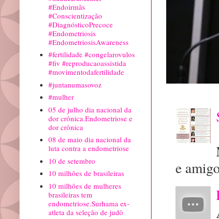
#Endoirmãs
#Conscientização
#DiagnósticoPrecoce
#Endometriosis
#EndometriosisAwareness
#fertilidade #congelarovulos
#fiv #reproducaoassistida
#movimentodafertilidade
#juntanumasovoz
#mulher
05 de julho dia nacional da
dor crônica.Endometriose e
dor crônica
08 de maio dia nacional da
luta contra a endometriose
10 de setembro
e amigo
10 milhões de brasileiras
10 milhões de mulheres
brasileiras tem
endometriose.Surhama ex-
atleta da seleção de judô