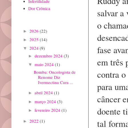
Ruddy an
Infertilidade
Dor Crônica
salvar a
o chamad
Arquivo do blog
2026
(22)
►
desenca
2025
(14)
►
fase ava
2024
(9)
▼
dezembro 2024
(3)
►
em três 
maio 2024
(1)
▼
contra o
Bomba: Oncologista de
Renome Diz
Ivermectina Cura ...
para uma
abril 2024
(1)
►
câncer 
março 2024
(3)
►
doente t
fevereiro 2024
(1)
►
tal form
2022
(1)
►