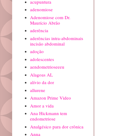
acupuntura
adenomiose
Adenomiose com Dr.
Maurício Abrão
aderência
aderências intra-abdominais
incisão abdominal
adoção
adolescentes
aendometrioseeeu
Alagoas AL
alívio da dor
allurene
Amazon Prime Video
Amor a vida
Ana Hickmann tem
endometriose
Analgésico para dor crônica
Anna