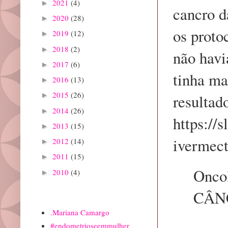
2021
(4)
►
cancro d
2020
(28)
►
os proto
2019
(12)
►
2018
(2)
►
não havi
2017
(6)
►
tinha ma
2016
(13)
►
2015
(26)
resultad
►
2014
(26)
►
https://
2013
(15)
►
ivermect
2012
(14)
►
2011
(15)
►
Oncol
2010
(4)
►
CÂNC
Marcadores
.Mariana Camargo
#endometrioseemmulher