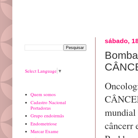
Pesquisar este blog
sábado, 1
Bomba:
Translate
CÂNC
Select Language
▼
Oncologi
paginas
Quem somos
CÂNCER.
Cadastro Nacional
Portadoras
mundial 
Grupo endoirmãs
câncerr 
Endometriose
Marcar Exame