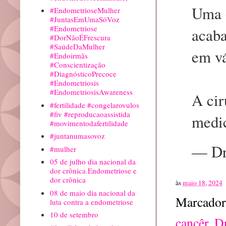
Uma o
#EndometrioseMulher
#JuntasEmUmaSóVoz
#Endometriose
acaba
#DorNãoÉFrescura
#SaúdeDaMulher
em vá
#Endoirmãs
#Conscientização
#DiagnósticoPrecoce
#Endometriosis
#EndometriosisAwareness
A cir
#fertilidade #congelarovulos
#fiv #reproducaoassistida
med
#movimentodafertilidade
#juntanumasovoz
— Dr
#mulher
05 de julho dia nacional da
dor crônica.Endometriose e
dor crônica
às
maio 18, 2024
08 de maio dia nacional da
Marcador
luta contra a endometriose
10 de setembro
cancêr
,
D