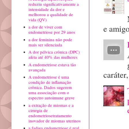
reduziu significativamente a
intensidade da dor e
melhorou a qualidade de
vida (QV)
e amigo
a dor de viver com
endometriose por 29 anos
a dor feminina não pode
mais ser silenciada
A dor pélvica crônica (DPC)
afeta até 40% das mulheres
A endometriose estava tão
avançada
caráter, 
A endometriose é uma
condição de inflamação
crônica. Dados sugerem
uma associação com o
espectro autoimune grave
a extração de miomas e a
cirurgia de
endometriosetratamento
inovador de miomas uterinos
a fadiga endometriose é real