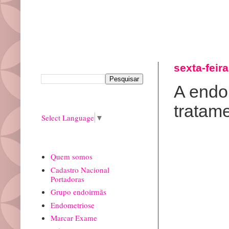
Pesquisar este blog
sexta-feir
A endom
Translate
tratam
Select Language
▼
paginas
Quem somos
Cadastro Nacional
Portadoras
Grupo endoirmãs
Endometriose
Marcar Exame