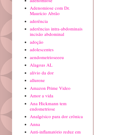
adenomiose
Adenomiose com Dr.
Maurício Abrão
aderência
aderências intra-abdominais
incisão abdominal
adoção
adolescentes
aendometrioseeeu
Alagoas AL
alívio da dor
allurene
Amazon Prime Video
Amor a vida
Ana Hickmann tem
endometriose
Analgésico para dor crônica
Anna
Anti-inflamatório reduz em