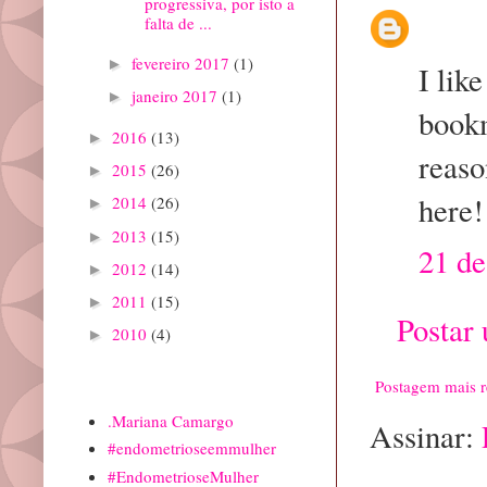
progressiva, por isto a
falta de ...
fevereiro 2017
(1)
►
I lik
janeiro 2017
(1)
►
bookm
2016
(13)
►
reaso
2015
(26)
►
here!
2014
(26)
►
2013
(15)
►
21 de
2012
(14)
►
2011
(15)
►
Postar
2010
(4)
►
Postagem mais r
Marcadores
.Mariana Camargo
Assinar:
#endometrioseemmulher
#EndometrioseMulher