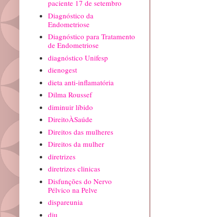
paciente 17 de setembro
Diagnóstico da
Endometriose
Diagnóstico para Tratamento
de Endometriose
diagnóstico Unifesp
dienogest
dieta anti-inflamatória
Dilma Roussef
diminuir líbido
DireitoÀSaúde
Direitos das mulheres
Direitos da mulher
diretrizes
diretrizes clinicas
Disfunções do Nervo
Pélvico na Pelve
dispareunia
diu