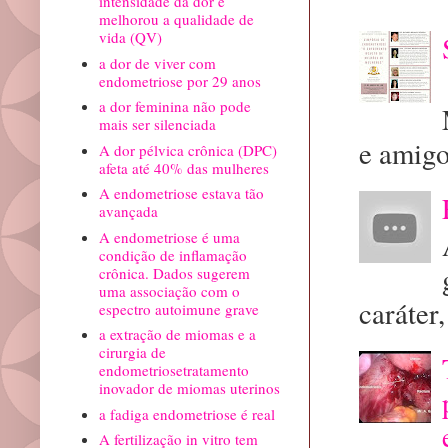
intensidade da dor e
melhorou a qualidade de
vida (QV)
a dor de viver com
endometriose por 29 anos
a dor feminina não pode
mais ser silenciada
e amigo
A dor pélvica crônica (DPC)
afeta até 40% das mulheres
A endometriose estava tão
avançada
A endometriose é uma
condição de inflamação
crônica. Dados sugerem
uma associação com o
caráter, 
espectro autoimune grave
a extração de miomas e a
cirurgia de
endometriosetratamento
inovador de miomas uterinos
a fadiga endometriose é real
A fertilização in vitro tem