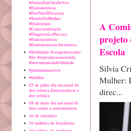
#JuntasEmUmaSóVoz
Postagem 
#Endometriose
precisa
#DorNãoÉFrescura
#SaúdeDaMulher
A Comis
#Endoirmãs
#Conscientização
#DiagnósticoPrecoce
projeto 
#Endometriosis
#EndometriosisAwareness
Escola
#fertilidade #congelarovulos
#fiv #reproducaoassistida
#movimentodafertilidade
Silvia C
#juntanumasovoz
#mulher
Mulher: 
05 de julho dia nacional da
direc...
dor crônica.Endometriose e
dor crônica
08 de maio dia nacional da
luta contra a endometriose
10 de setembro
10 milhões de brasileiras
10 milhões de mulheres