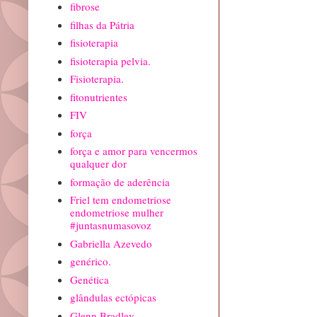
fibrose
filhas da Pátria
fisioterapia
fisioterapia pelvia.
Fisioterapia.
fitonutrientes
FIV
força
força e amor para vencermos
qualquer dor
formação de aderência
Friel tem endometriose
endometriose mulher
#juntasnumasovoz
Gabriella Azevedo
genérico.
Genética
glândulas ectópicas
Glenn Bradley