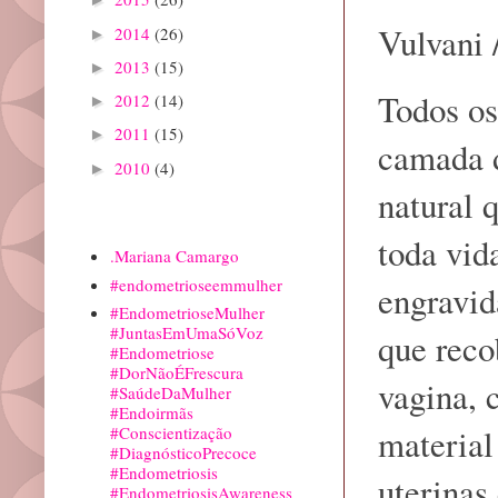
Vulvani
2014
(26)
►
2013
(15)
►
Todos os
2012
(14)
►
2011
(15)
►
camada d
2010
(4)
►
natural 
Marcadores
toda vid
.Mariana Camargo
#endometrioseemmulher
engravid
#EndometrioseMulher
#JuntasEmUmaSóVoz
que reco
#Endometriose
#DorNãoÉFrescura
vagina, 
#SaúdeDaMulher
#Endoirmãs
material
#Conscientização
#DiagnósticoPrecoce
#Endometriosis
uterinas
#EndometriosisAwareness