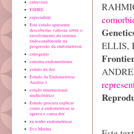
entrevista
RAHMI
ESHRE
comorbid
especialista
Este estudo apresenta
Genetic
descobertas valiosas sobre o
envolvimento do sistema
endocanabinoide na
ELLIS, 
progressão da endometriose
estrogenio
Frontie
estroma.endometrioma
ANDRES
estudo da dor
Estudo da Endometriose
represen
Analisa 1
estudo internacional
Reprodu
multicêntrico
Estudo procura explicar
como a endometriose se
agrava e causa dor
eu tenho endometriose
Eva Marina
Este tex