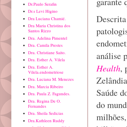
garante 
Dr.Paulo Serafin
Dr.s Levi Higino
Descrita
Dra Luciana Chamié.
Dra Maria Christina dos
patologi
Santos Rizzo
Dra. Adelina Pimentel
endometr
Dra. Camila Prestes
Dra. Christiane Saito.
análise 
Dra. Esther A. Vilela
Health
,
Dra. Esther A.
Vilela.endometriose
Zelândia
Dra. Luciana M. Menezes
Dra. Marcia Ribeiro
Saúde do
Dra. Paula Z. Fagundes.
Dra. Regina De O.
do mund
Fernandes
Dra. Sheila Sedicias
milhões,
Dra.Kathleen Ruddy