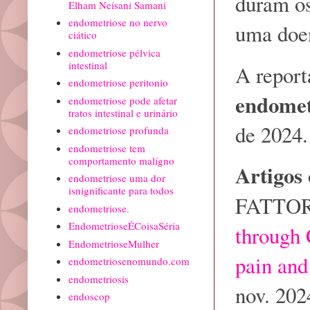
duram os
Elham Neisani Samani
endometriose no nervo
uma doen
ciático
endometriose pélvica
intestinal
A report
endometriose peritonio
endomet
endometriose pode afetar
tratos intestinal e urinário
de 2024.
endometriose profunda
endometriose tem
comportamento malígno
Artigos 
endometriose uma dor
isnignificante para todos
FATTOR
endometriose.
EndometrioseÉCoisaSéria
through 
EndometrioseMulher
pain and
endometriosenomundo.com
endometriosis
nov. 202
endoscop