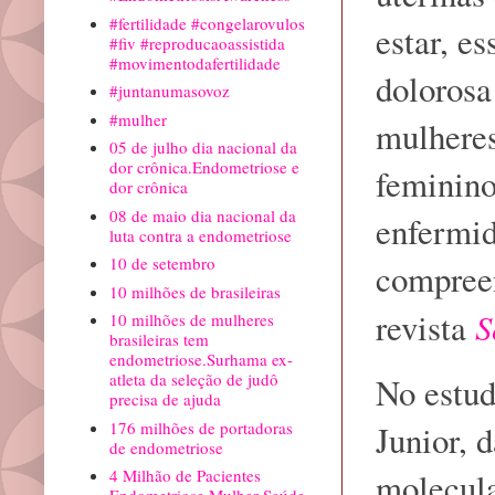
#fertilidade #congelarovulos
estar, e
#fiv #reproducaoassistida
#movimentodafertilidade
dolorosa
#juntanumasovoz
#mulher
mulheres
05 de julho dia nacional da
dor crônica.Endometriose e
feminino
dor crônica
08 de maio dia nacional da
enfermid
luta contra a endometriose
10 de setembro
compreen
10 milhões de brasileiras
revista
S
10 milhões de mulheres
brasileiras tem
endometriose.Surhama ex-
atleta da seleção de judô
No estud
precisa de ajuda
176 milhões de portadoras
Junior, 
de endometriose
4 Milhão de Pacientes
molecula