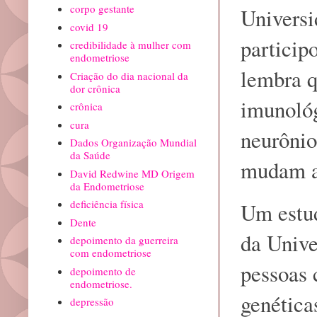
corpo gestante
Universi
covid 19
particip
credibilidade à mulher com
endometriose
lembra q
Criação do dia nacional da
dor crônica
imunológ
crônica
cura
neurônio
Dados Organização Mundial
da Saúde
mudam as
David Redwine MD Origem
da Endometriose
deficiência física
Um estu
Dente
da Unive
depoimento da guerreira
com endometriose
pessoas 
depoimento de
endometriose.
genética
depressão