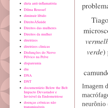
problem
dieta anti-inflamatória
Dilma Roussef
diminuir líbido
Tiago
DireitoÀSaúde
Direitos das mulheres
microsc
Direitos da mulher
vermel
diretrizes
diretrizes clinicas
verde
)
Disfunções do Nervo
Pélvico na Pelve
dispareunia
diu
camund
DNA
DNT
Imagem d
documentário Below the Belt
Impacto Devastador e
macrófago
Invisivel da Endometriose
doenças crônicas não
neurônio 
transmissíveis