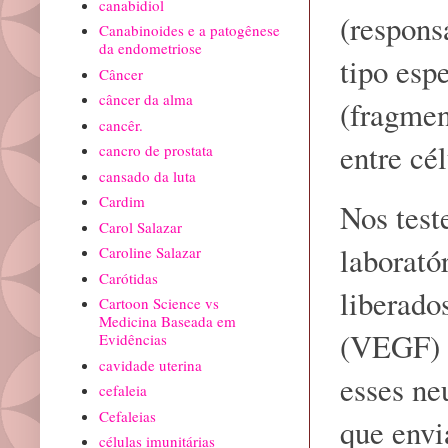
canabidiol
(respons
Canabinoides e a patogênese
da endometriose
tipo esp
Câncer
câncer da alma
(fragmen
cancêr.
entre cél
cancro de prostata
cansado da luta
Cardim
Nos test
Carol Salazar
laborató
Caroline Salazar
Carótidas
liberado
Cartoon Science vs
Medicina Baseada em
(VEGF) e
Evidências
cavidade uterina
esses ne
cefaleia
Cefaleias
que envi
células imunitárias