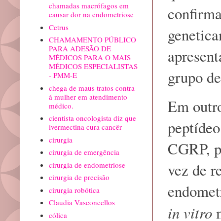
chamadas macrófagos em
confirma
causar dor na endometriose
Cetrus
genetica
CHAMAMENTO PÚBLICO
PARA ADESÃO DE
apresent
MÉDICOS PARA O MAIS
MÉDICOS ESPECIALISTAS
grupo de
- PMM-E
chega de maus tratos contra
á mulher em atendimento
Em outro
médico.
cientista oncologista diz que
peptídeo
ivermectina cura cancêr
cirurgia
CGRP, po
cirurgia de emergência
vez de r
cirurgia de endometriose
cirurgia de precisão
endometr
cirurgia robótica
Claudia Vasconcellos
in vitro
m
cólica