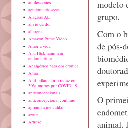
modelo 
adolescentes
aendometrioseeeu
grupo.
Alagoas AL
alívio da dor
Com o bi
allurene
Amazon Prime Video
de pós-d
Amor a vida
Ana Hickmann tem
biomédic
endometriose
Analgésico para dor crônica
doutorad
Anna
experime
Anti-inflamatório reduz em
30% mortes por COVID-19
anticoncepcionais
O primei
anticoncepcional contínuo
aprendi a me cuidar
endometr
artrite
animal. 
Artrose