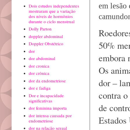
em lesão 
Dois estudos independentes
mostraram que a variação
camundo
dos níveis de hormônios
durante o ciclo menstrual
Dolly Parton
Roedores
doppler abdominal
50% meno
Doppler Obstétrico
dor
embora n
dor abdominal
dor cronica
Os anim
dor crônica
dor – l
dor da endometriose
dor e fadiga
contra o
Dor e incapacidade
significativas
de contr
dor feminina importa
dor intensa causada por
Estados 
endometriose
dor na relação sexual