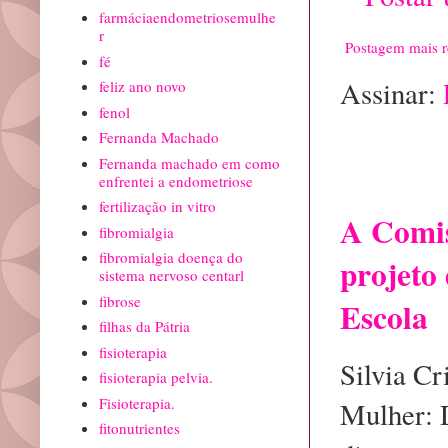
farmáciaendometriosemulhe
r
Postagem mais r
fé
Assinar:
feliz ano novo
fenol
Fernanda Machado
Postagem 
Fernanda machado em como
precisa
enfrentei a endometriose
fertilização in vitro
A Comis
fibromialgia
fibromialgia doença do
projeto 
sistema nervoso centarl
fibrose
Escola
filhas da Pátria
fisioterapia
Silvia C
fisioterapia pelvia.
Fisioterapia.
Mulher: 
fitonutrientes