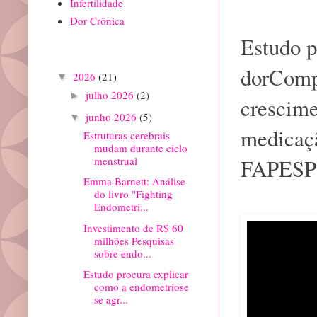
Infertilidade
Dor Crônica
Estudo p
Arquivo do blog
dorCompo
2026
(21)
▼
julho 2026
(2)
►
crescime
junho 2026
(5)
▼
medicaçã
Estruturas cerebrais
mudam durante ciclo
FAPESP
menstrual
Emma Barnett: Análise
do livro "Fighting
Endometri...
Investimento de R$ 60
milhões Pesquisas
sobre endo...
Estudo procura explicar
como a endometriose
se agr...