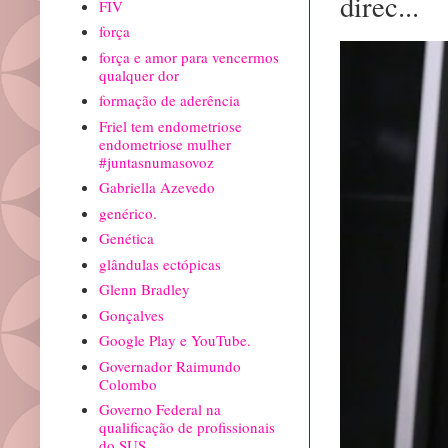
direc...
FIV
força
força e amor para vencermos
qualquer dor
formação de aderência
Friel tem endometriose
endometriose mulher
#juntasnumasovoz
Gabriella Azevedo
genérico.
Genética
glândulas ectópicas
Glenn Bradley
Gonçalves
Google Play e YouTube.
Governador Raimundo
Colombo
Governo Federal na
qualificação de profissionais
do SUS