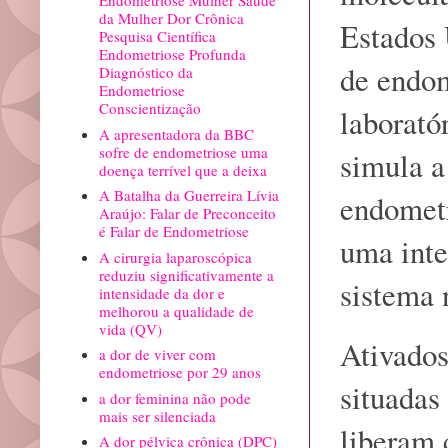
Endometriose Mulher Saúde
da Mulher Dor Crônica
Estados 
Pesquisa Científica
Endometriose Profunda
de endom
Diagnóstico da
Endometriose
Conscientização
laborató
A apresentadora da BBC
sofre de endometriose uma
simula a
doença terrível que a deixa
A Batalha da Guerreira Lívia
endometr
Araújo: Falar de Preconceito
é Falar de Endometriose
uma inte
A cirurgia laparoscópica
reduziu significativamente a
sistema 
intensidade da dor e
melhorou a qualidade de
vida (QV)
Ativados
a dor de viver com
endometriose por 29 anos
situadas
a dor feminina não pode
mais ser silenciada
liberam 
A dor pélvica crônica (DPC)