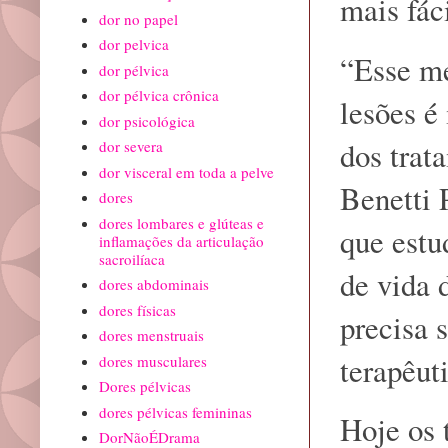
mais fác
dor no papel
dor pelvica
“Esse me
dor pélvica
dor pélvica crônica
lesões é
dor psicológica
dos trat
dor severa
dor visceral em toda a pelve
Benetti 
dores
dores lombares e glúteas e
que estu
inflamações da articulação
sacroilíaca
de vida 
dores abdominais
dores físicas
precisa 
dores menstruais
terapêuti
dores musculares
Dores pélvicas
dores pélvicas femininas
Hoje os 
DorNãoÉDrama