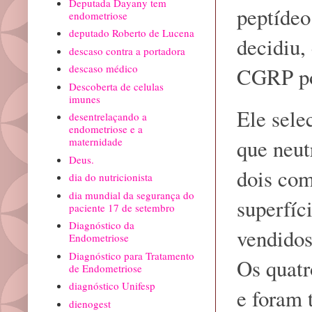
Deputada Dayany tem
peptíde
endometriose
deputado Roberto de Lucena
decidiu,
descaso contra a portadora
descaso médico
CGRP pod
Descoberta de celulas
imunes
Ele sele
desentrelaçando a
endometriose e a
que neu
maternidade
Deus.
dois com
dia do nutricionista
dia mundial da segurança do
superfíc
paciente 17 de setembro
Diagnóstico da
vendidos
Endometriose
Diagnóstico para Tratamento
Os quatr
de Endometriose
diagnóstico Unifesp
e foram
dienogest