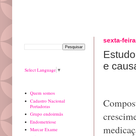
Pesquisar este blog
sexta-feir
Estudo
Translate
e caus
Select Language
▼
paginas
Quem somos
Composto
Cadastro Nacional
Portadoras
crescime
Grupo endoirmãs
Endometriose
medicaç
Marcar Exame