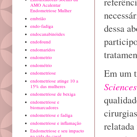
referênc
AMO Acalentar
Endometriose Mulher
necessár
embrião
dessa ab
endo-fadiga
endocanabinóides
particip
endofound
endomaridos
tratamen
endometrio
endométrio
Em um tr
endometriose
endometriose atinge 10 a
Sciences
15% das mulheres
endometriose de bexiga
qualidad
endometriose e
biomarcadores
cirurgia
endometriose e fadiga
relatada
endometriose e inflamação
Endometriose e seu impacto
na vida do casal