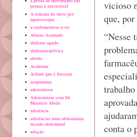
a perda de movimento nas
vicioso 
pernas é irreversível
A retirada do útero por
que, por
laparoscopia
a-endometriose-e-eu
“Nesse t
Abaixo Assinado
abdome agudo
problema
abdominopélvica
aborto
farmacêu
Acalentar
especial
Acham que é frescura
acupuntura
trabalho
adenomiose
Adenomiose com Dr.
aprovada
Maurício Abrão
aderência
ajudaram
aderências intra-abdominais
incisão abdominal
conta o 
adoção