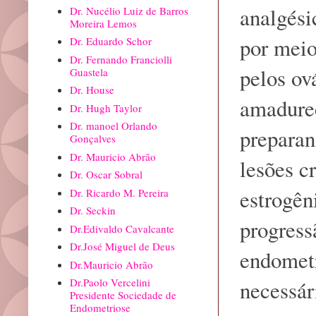
analgési
Dr. Nucélio Luiz de Barros
Moreira Lemos
por meio
Dr. Eduardo Schor
Dr. Fernando Franciolli
pelos ov
Guastela
Dr. House
amadurec
Dr. Hugh Taylor
Dr. manoel Orlando
preparan
Gonçalves
Dr. Mauricio Abrão
lesões c
Dr. Oscar Sobral
estrogên
Dr. Ricardo M. Pereira
Dr. Seckin
progress
Dr.Edivaldo Cavalcante
Dr.José Miguel de Deus
endometr
Dr.Mauricio Abrão
Dr.Paolo Vercelini
necessár
Presidente Sociedade de
Endometriose