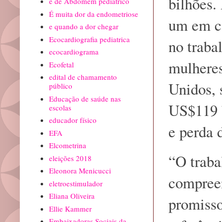
bilhões.
e de Abdomem pediátrico
É muita dor da endometriose
um em ca
e quando a dor chegar
Ecocardiografia pediatrica
no traba
ecocardiograma
mulheres
Ecofetal
edital de chamamento
Unidos, 
público
Educação de saúde nas
US$119 b
escolas
educador físico
e perda 
EFA
Elcometrina
“O traba
eleições 2018
Eleonora Menicucci
compreen
eletroestimulador
Eliana Oliveira
promisso
Ellie Kammer
Embaixadoras Sociais da