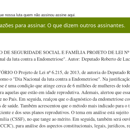
ue nossa luta quem não assinou assine aqui.
azões para assinar. O que dizem outros assinantes.
DE SEGURIDADE SOCIAL E FAMÍLIA PROJETO DE LEI Nº 6.215, 
nal da luta contra a Endometriose". Autor: Deputado Roberto de Lu
RIO O Projeto de Lei nº 6.215, de 2013, de autoria do Deputado Rob
omo o "Dia Nacional da luta contra a Endometriose". Na justificação
e é uma condição que atinge cerca de 6 milhões de mulheres de todos
ra aquelas que estão em idade reprodutiva. Ademais, alertou que ess
de no País. Em seguida, realçou que o diagnóstico da endometriose cos
s de saúde. Também acrescentou que o método mais indicado para o t
ciente e dos seus planos reprodutivos. O tema em análise está sujeit
mília (CSSF), no que tange ao mérito. Em seguida, também será ouvi
CCJC), para análise dos aspectos constitucionais, legais, jurídicos, r