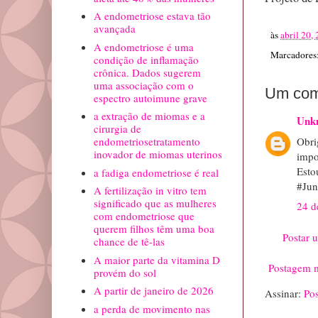
A endometriose estava tão
avançada
às
abril 20,
A endometriose é uma
Marcadores
condição de inflamação
crônica. Dados sugerem
uma associação com o
Um com
espectro autoimune grave
a extração de miomas e a
Unk
cirurgia de
Obri
endometriosetratamento
inovador de miomas uterinos
impo
Esto
a fadiga endometriose é real
#Ju
A fertilização in vitro tem
significado que as mulheres
24 d
com endometriose que
querem filhos têm uma boa
Postar 
chance de tê-las
A maior parte da vitamina D
Postagem m
provém do sol
A partir de janeiro de 2026
Assinar:
Po
a perda de movimento nas