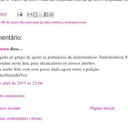
 2015
:
08 de maio dia nacional da luta contra a endometriose
entário:
nown
disse...
gada ao grupo de apoio as portadoras de endometriose: Endometriose
rtante nesta luta, para alcançarmos os nossos direitos.
u muito feliz com esse passo dado,agora rumo a petição.
ntasNumaSóVoz
e abril de 2015 às 22:06
um comentário
ais recente
Página inicial
star comentários (Atom)