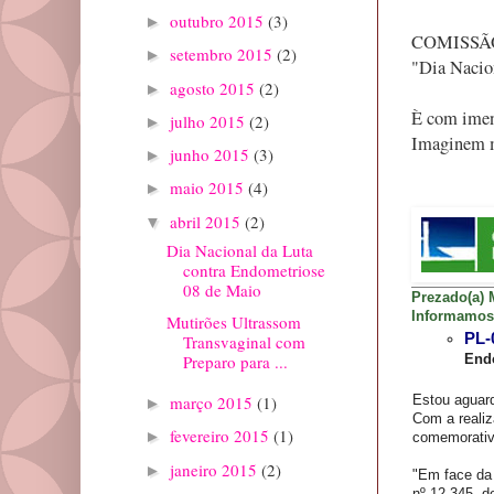
outubro 2015
(3)
►
COMISSÃO 
setembro 2015
(2)
►
"Dia Nacio
agosto 2015
(2)
►
È com imens
julho 2015
(2)
►
Imaginem m
junho 2015
(3)
►
maio 2015
(4)
►
abril 2015
(2)
▼
Dia Nacional da Luta
contra Endometriose
08 de Maio
Prezado(a) 
Informamos
Mutirões Ultrassom
PL-
Transvaginal com
End
Preparo para ...
março 2015
(1)
Estou aguard
►
Com a realiz
fevereiro 2015
(1)
►
comemorati
janeiro 2015
(2)
►
"Em face da 
nº 12.345, d