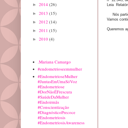
2014
(26)
►
Leia Relatóri
2013
(15)
►
Nós partici
Vamos conti
2012
(14)
►
Queremos agr
2011
(15)
►
2010
(4)
►
Marcadores
.Mariana Camargo
#endometrioseemmulher
#EndometrioseMulher
#JuntasEmUmaSóVoz
#Endometriose
#DorNãoÉFrescura
#SaúdeDaMulher
#Endoirmãs
#Conscientização
#DiagnósticoPrecoce
#Endometriosis
#EndometriosisAwareness