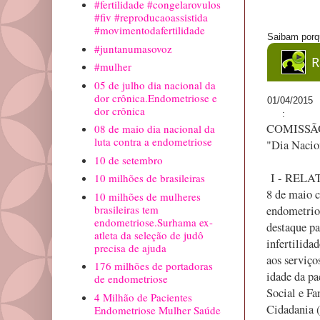
#fertilidade #congelarovulos
#fiv #reproducaoassistida
#movimentodafertilidade
Saibam porq
#juntanumasovoz
R
#mulher
05 de julho dia nacional da
dor crônica.Endometriose e
01/04/2015
dor crônica
:
COMISSÃO 
08 de maio dia nacional da
luta contra a endometriose
"Dia Nacio
10 de setembro
I - RELATÓ
10 milhões de brasileiras
8 de maio c
10 milhões de mulheres
brasileiras tem
endometrios
endometriose.Surhama ex-
destaque pa
atleta da seleção de judô
infertilida
precisa de ajuda
aos serviço
176 milhões de portadoras
idade da pa
de endometriose
Social e Fa
4 Milhão de Pacientes
Cidadania (
Endometriose Mulher Saúde