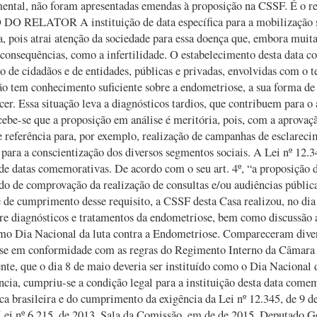
ental, não foram apresentadas emendas à proposição na CSSF. É o re
DO RELATOR A instituição de data específica para a mobilização s
, pois atrai atenção da sociedade para essa doença que, embora muita
 consequências, como a infertilidade. O estabelecimento desta data
 de cidadãos e de entidades, públicas e privadas, envolvidas com o 
o tem conhecimento suficiente sobre a endometriose, a sua forma de 
er. Essa situação leva a diagnósticos tardios, que contribuem para o
ebe-se que a proposição em análise é meritória, pois, com a aprovaçã
 referência para, por exemplo, realização de campanhas de esclarecim
 para a conscientização dos diversos segmentos sociais. A Lei nº 12.3
 de datas comemorativas. De acordo com o seu art. 4º, “a proposição 
 de comprovação da realização de consultas e/ou audiências pública
 de cumprimento desse requisito, a CSSF desta Casa realizou, no dia
re diagnósticos e tratamentos da endometriose, bem como discussão a
mo Dia Nacional da luta contra a Endometriose. Compareceram divers
se em conformidade com as regras do Regimento Interno da Câmara d
e, que o dia 8 de maio deveria ser instituído como o Dia Nacional 
ncia, cumpriu-se a condição legal para a instituição desta data come
ca brasileira e do cumprimento da exigência da Lei nº 12.345, de 9 
Lei nº 6.215, de 2013. Sala da Comissão, em de de 2015. Deputado 