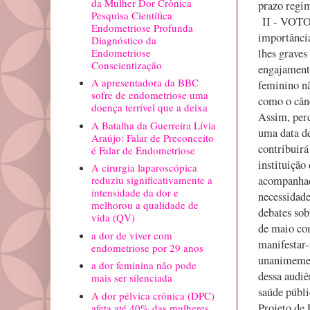
da Mulher Dor Crônica
prazo regim
Pesquisa Científica
II - VOTO 
Endometriose Profunda
importância
Diagnóstico da
Endometriose
lhes graves
Conscientização
engajamento
A apresentadora da BBC
feminino nã
sofre de endometriose uma
como o cânc
doença terrível que a deixa
Assim, perc
A Batalha da Guerreira Lívia
uma data de
Araújo: Falar de Preconceito
contribuirá
é Falar de Endometriose
instituição
A cirurgia laparoscópica
acompanhado
reduziu significativamente a
intensidade da dor e
necessidade
melhorou a qualidade de
debates sob
vida (QV)
de maio co
a dor de viver com
manifestar-
endometriose por 29 anos
unanimement
a dor feminina não pode
dessa audiê
mais ser silenciada
saúde públi
A dor pélvica crônica (DPC)
Projeto de 
afeta até 40% das mulheres