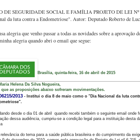
DE SEGURIDADE SOCIAL E FAMÍLIA PROJETO DE LEI Nº 6.215, 
nal da luta contra a Endometriose". Autor: Deputado Roberto de Lu
a alegria que venho passar a todas as novidades sobre a aprovação do
inha alegria quando abri o email que segue:
Brasília, quinta-feira, 16 de abril de 2015
Maria Helena Da Silva Nogueira,
 que as proposições abaixo sofreram movimentações.
06215/2013
- Institui o dia 8 de maio como o "Dia Nacional da luta cont
ometriose".
ando desde o dia 01 de abril quando recebi também o seguinte email onde f
ação dessa audiência, cumpriu-se a condição legal para a instituição desta d
va
relevância do tema para a saúde pública brasileira e do cumprimento da exig
e 9 de dezembro de 2010, somos pela aprovação do Projeto de Lei nº 6.215, 