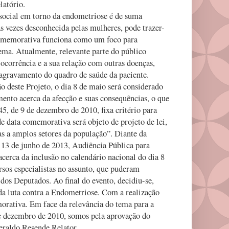
latório.
ocial em torno da endometriose é de suma
s vezes desconhecida pelas mulheres, pode trazer-
 comemorativa funciona como um foco para
tema. Atualmente, relevante parte do público
ocorrência e a sua relação com outras doenças,
 agravamento do quadro de saúde da paciente.
o deste Projeto, o dia 8 de maio será considerado
ento acerca da afecção e suas consequências, o que
45, de 9 de dezembro de 2010, fixa critério para
de data comemorativa será objeto de projeto de lei,
s a amplos setores da população”. Diante da
 13 de junho de 2013, Audiência Pública para
cerca da inclusão no calendário nacional do dia 8
os especialistas no assunto, que puderam
os Deputados. Ao final do evento, decidiu-se,
da luta contra a Endometriose. Com a realização
morativa. Em face da relevância do tema para a
de dezembro de 2010, somos pela aprovação do
Geraldo Resende Relator